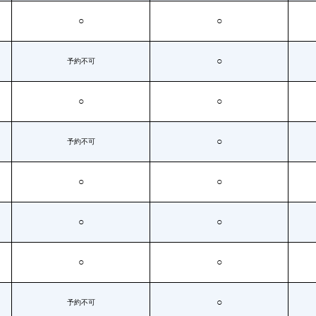
○
○
○
予約不可
○
○
○
予約不可
○
○
○
○
○
○
○
予約不可