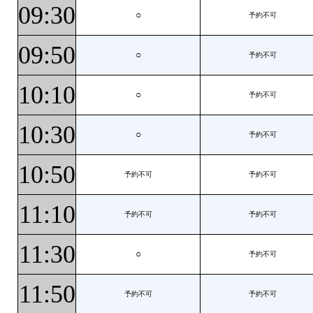
09:30
○
予約不可
09:50
○
予約不可
10:10
○
予約不可
10:30
○
予約不可
10:50
予約不可
予約不可
11:10
予約不可
予約不可
11:30
○
予約不可
11:50
予約不可
予約不可