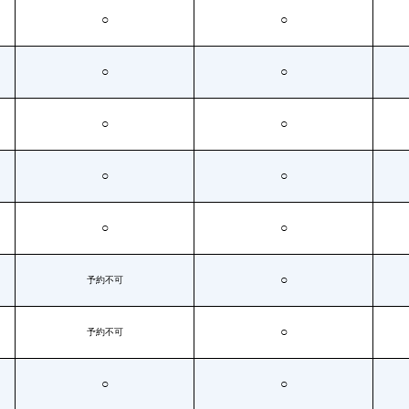
○
○
○
○
○
○
○
○
○
○
○
予約不可
○
予約不可
○
○