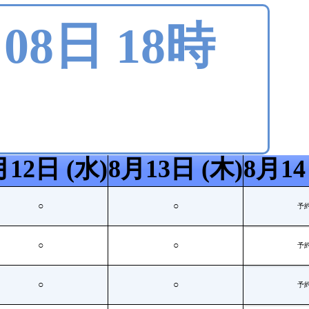
08日 18時
月12日 (
水
)
8月13日 (
木
)
8月14
○
○
予
○
○
予
○
○
予